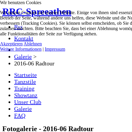
Wir benutzen Cookies
RRC-Spreeathen
Wir nutzen Cookies auf unserer Website. Einige von ihnen sind essenzie
Betrieb der Seite, während andere uns helfen, diese Website und die N
verbessern (Tracking Cookies). Sie können selbst entscheiden, ob Sie 
Rss
zulassen möchten. Bitte beachten Sie, dass bei einer Ablehnung womög
alle Funktionalitäten der Seite zur Verfügung stehen.
Kontakt
Akzeptieren
Ablehnen
Weitere Informationen
|
Impressum
Galerie
>
2016-06 Radtour
Startseite
Tanzstile
Training
Showtanz
Unser Club
Galerie
FAQ
Fotogalerie - 2016-06 Radtour