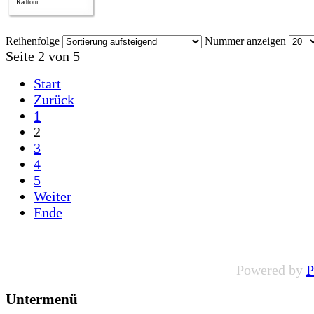
Radtour
Reihenfolge
Nummer anzeigen
Seite 2 von 5
Start
Zurück
1
2
3
4
5
Weiter
Ende
Powered by
P
Untermenü