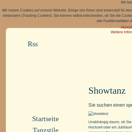
Wir be
Wir nutzen Cookies auf unserer Website. Einige von ihnen sind essenziell für de
verbessern (Tracking Cookies). Sie können selbst entscheiden, ob Sie die Cooki
alle Funktionalitäten 
Akzept
Weitere Info
Rss
Showtanz
Sie suchen einen spe
Startseite
Unabhängig davon, ob Sie e
Hochzeit oder ein Jubiläum
Tanzstile