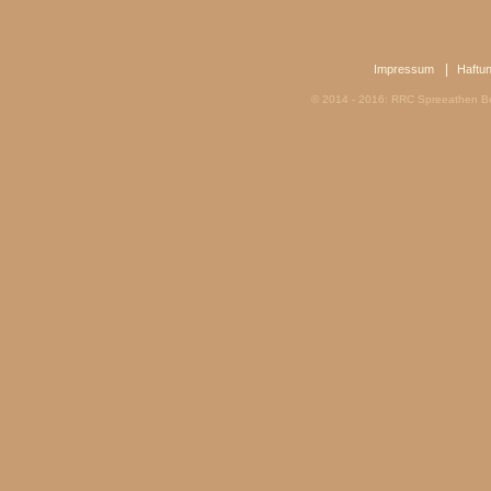
|
Impressum
Haftu
© 2014 - 2016: RRC Spreeathen Be